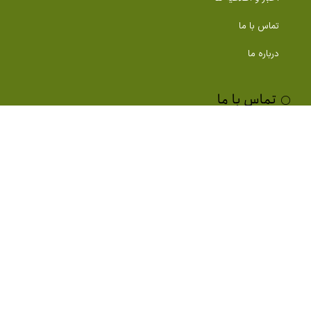
تماس با ما
درباره ما
تماس با ما
دبیرخانه جایزه ملی صنعت ساختمان
021-66413917
icieaward.team@gmail.com
icieaward.ir
تهران، خیابان کارگر جنوبی، ابتدای خیابان شهید وحید نظری، پلاک ۱۵۰،
طبقه سوم، واحد ۱۵؛
شرکت مشاوران امین پیشرو البرز (دبیرخانه جایزه تعالی صنعت ساختمان
ایران)